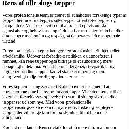
Rens af alle slags tæpper
Vores professionelle team er trænet til at håndtere forskellige typer af
tæpper, herunder uldtæpper, silketæpper, orientalske tæpper og
mange flere. Vi har ekspertisen til at forstå tæppets unikke
egenskaber og behov for at opnå de bedste resultater. Vi behandler
dine tæpper med omhu og respekt, så de bevares i deres optimale
tilstand.
Et rent og velplejet tæppe kan gøre en stor forskel i dit hjem eller
arbejdsmiljø. Udover at forbedre æstetikken og atmosfæren i
rummet, kan rene tæpper også bidrage til et sundere og mere
behageligt indeklima. Ved at fjerne allergener, støvpartikler og
lugtgener fra dine tæpper, kan vi skabe et renere og mere
allergivenligt miljø for dig og dine nærmeste.
Vores tæpperensningsservice i København er designet til at
imødekomme dine behov og forventninger. Vi er dedikerede til at
levere en førsteklasses oplevelse fra start til slut og sikre, at dine
tæpper ser ud som nye. Med vores professionelle
tæpperensningsservice kan du nyde rene, friske og velplejede
tæpper, der vil bringe komfort og skønhed til dit hjem eller
arbejdssted.
Kontakt os i dag på Renseriet.dk for at få mere information om