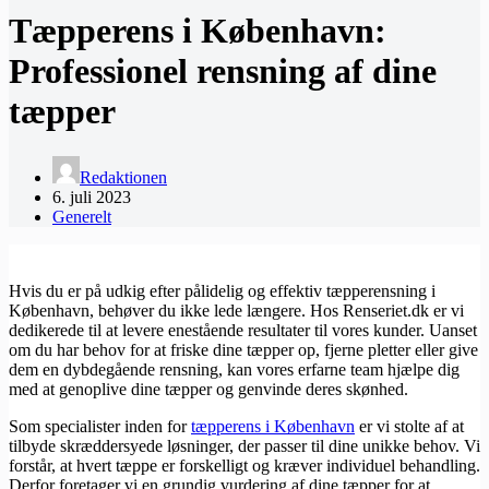
Tæpperens i København:
Professionel rensning af dine
tæpper
Redaktionen
6. juli 2023
Generelt
Hvis du er på udkig efter pålidelig og effektiv tæpperensning i
København, behøver du ikke lede længere. Hos Renseriet.dk er vi
dedikerede til at levere enestående resultater til vores kunder. Uanset
om du har behov for at friske dine tæpper op, fjerne pletter eller give
dem en dybdegående rensning, kan vores erfarne team hjælpe dig
med at genoplive dine tæpper og genvinde deres skønhed.
Som specialister inden for
tæpperens i København
er vi stolte af at
tilbyde skræddersyede løsninger, der passer til dine unikke behov. Vi
forstår, at hvert tæppe er forskelligt og kræver individuel behandling.
Derfor foretager vi en grundig vurdering af dine tæpper for at