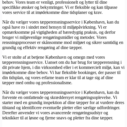
behov. Vores team er venligt, professionelt og lytter til dine
specifikke ønsker og bekymringer. Vi er fleksible og kan tilpasse
vores service til at imødekomme dine tidsplaner og krav.
Når du vælger vores tæpperensningsservice i København, kan du
også have ro i sindet med hensyn til miljøpåvirkning. Vi er
opmærksomme på vigtigheden af bæredygtig praksis, og derfor
bruger vi miljøvenlige rengøringsmidler og metoder. Vores
rensningsprocesser er skånsomme mod miljøet og sikrer samtidig en
grundig og effektiv rengøring af dine tæpper.
Vi er stolte af at betjene København og omegn med vores
tæpperensningsservice. Uanset om du har brug for tæpperensning i
dit private hjem, i din virksomhed eller i et kommercielt miljø, kan vi
imødekomme dine behov. Vi har fleksible bookinger, der passer til
din tidsplan, og vores erfarne team er klar til at tage sig af dine
tæpper med omhu og professionalisme.
Når du vælger vores tæpperensningsservice i København, kan du
forvente en omfattende og skræddersyet rengøringsoplevelse. Vi
starter med en grundig inspektion af dine tæpper for at vurdere deres
tilstand og identificere eventuelle pletter eller særlige udfordringer.
Derefter anvender vi vores avancerede rengøringsudstyr og
teknikker til at løsne og fjerne snavs og pletter fra dine tæpper.