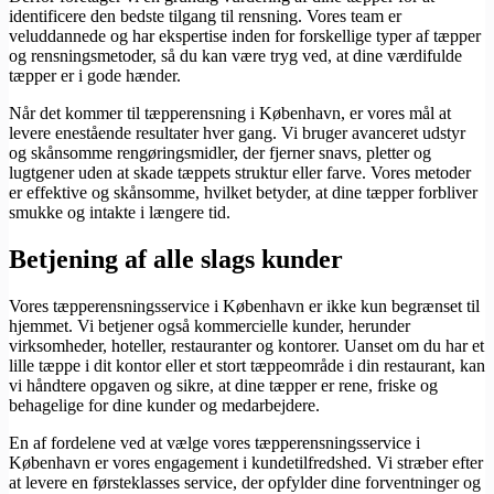
identificere den bedste tilgang til rensning. Vores team er
veluddannede og har ekspertise inden for forskellige typer af tæpper
og rensningsmetoder, så du kan være tryg ved, at dine værdifulde
tæpper er i gode hænder.
Når det kommer til tæpperensning i København, er vores mål at
levere enestående resultater hver gang. Vi bruger avanceret udstyr
og skånsomme rengøringsmidler, der fjerner snavs, pletter og
lugtgener uden at skade tæppets struktur eller farve. Vores metoder
er effektive og skånsomme, hvilket betyder, at dine tæpper forbliver
smukke og intakte i længere tid.
Betjening af alle slags kunder
Vores tæpperensningsservice i København er ikke kun begrænset til
hjemmet. Vi betjener også kommercielle kunder, herunder
virksomheder, hoteller, restauranter og kontorer. Uanset om du har et
lille tæppe i dit kontor eller et stort tæppeområde i din restaurant, kan
vi håndtere opgaven og sikre, at dine tæpper er rene, friske og
behagelige for dine kunder og medarbejdere.
En af fordelene ved at vælge vores tæpperensningsservice i
København er vores engagement i kundetilfredshed. Vi stræber efter
at levere en førsteklasses service, der opfylder dine forventninger og