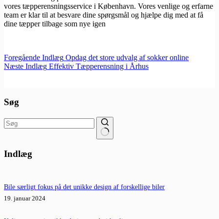
vores tæpperensningsservice i København. Vores venlige og erfarne
team er klar til at besvare dine spørgsmål og hjælpe dig med at få
dine tæpper tilbage som nye igen
Foregående
Indlæg
Opdag det store udvalg af sokker online
Næste
Indlæg
Effektiv Tæpperensning i Århus
Søg
Ingen
resultater
Indlæg
Bile særligt fokus på det unikke design af forskellige biler
19. januar 2024